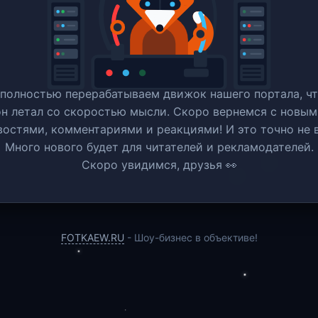
полностью перерабатываем движок нашего портала, ч
он летал со скоростью мысли. Скоро вернемся c новым
востями, комментариями и реакциями! И это точно не в
Много нового будет для читателей и рекламодателей.
Скоро увидимся, друзья 👀
FOTKAEW.RU
- Шоу-бизнес в объективе!