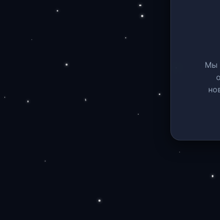
Мы 
но