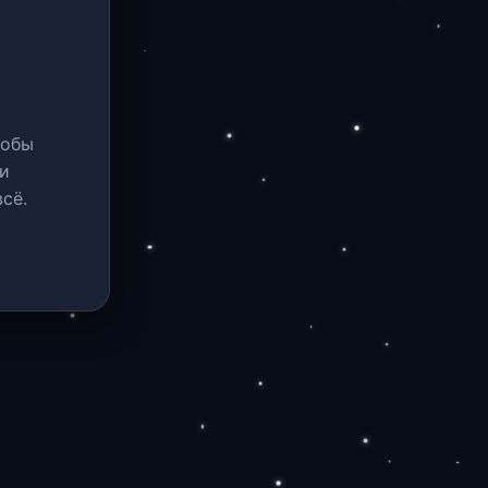
тобы
и
сё.