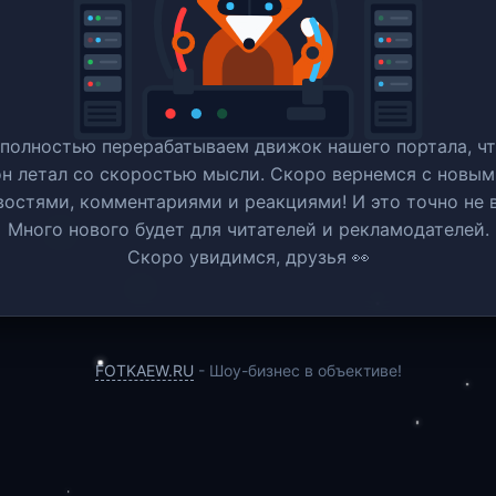
полностью перерабатываем движок нашего портала, ч
он летал со скоростью мысли. Скоро вернемся c новым
востями, комментариями и реакциями! И это точно не в
Много нового будет для читателей и рекламодателей.
Скоро увидимся, друзья 👀
FOTKAEW.RU
- Шоу-бизнес в объективе!