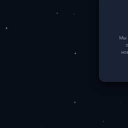
Мы 
но