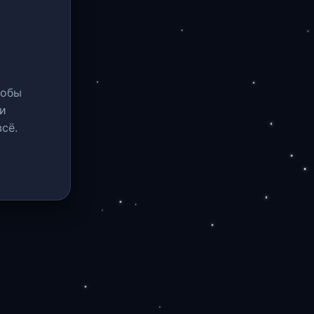
тобы
и
сё.