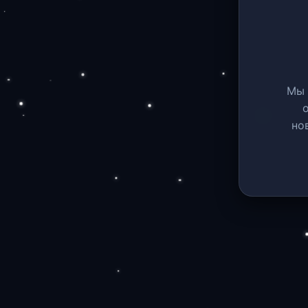
Мы 
но