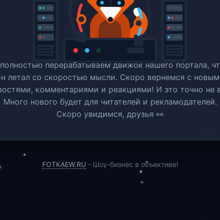
полностью перерабатываем движок нашего портала, ч
он летал со скоростью мысли. Скоро вернемся c новым
востями, комментариями и реакциями! И это точно не в
Много нового будет для читателей и рекламодателей.
Скоро увидимся, друзья 👀
FOTKAEW.RU
- Шоу-бизнес в объективе!