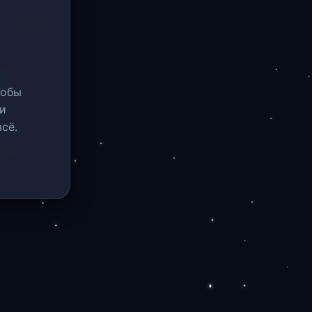
тобы
и
сё.