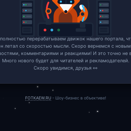
полностью перерабатываем движок нашего портала, ч
он летал со скоростью мысли. Скоро вернемся c новым
востями, комментариями и реакциями! И это точно не в
Много нового будет для читателей и рекламодателей.
Скоро увидимся, друзья 👀
FOTKAEW.RU
- Шоу-бизнес в объективе!