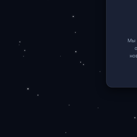
Мы 
но