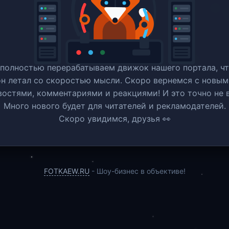
полностью перерабатываем движок нашего портала, ч
он летал со скоростью мысли. Скоро вернемся c новым
востями, комментариями и реакциями! И это точно не в
Много нового будет для читателей и рекламодателей.
Скоро увидимся, друзья 👀
FOTKAEW.RU
- Шоу-бизнес в объективе!