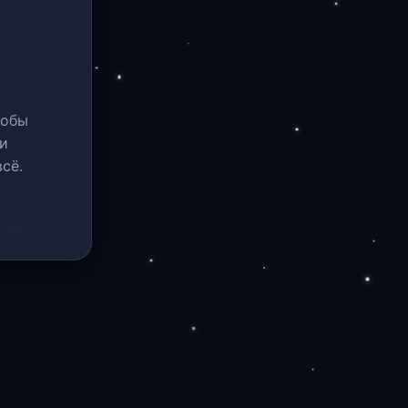
тобы
и
сё.