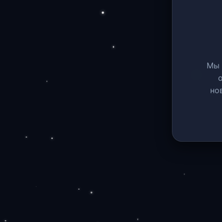
Мы 
но