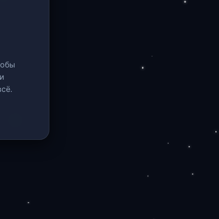
тобы
и
сё.