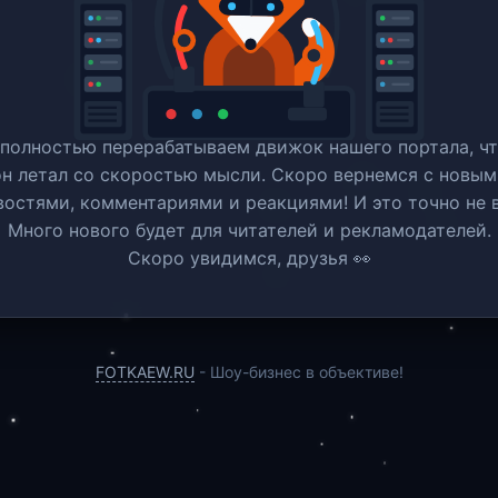
полностью перерабатываем движок нашего портала, ч
он летал со скоростью мысли. Скоро вернемся c новым
востями, комментариями и реакциями! И это точно не в
Много нового будет для читателей и рекламодателей.
Скоро увидимся, друзья 👀
FOTKAEW.RU
- Шоу-бизнес в объективе!