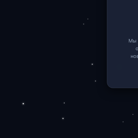
Мы 
но