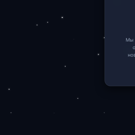
Мы 
но