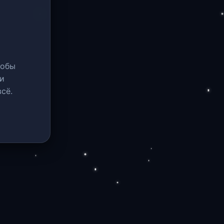
тобы
и
сё.