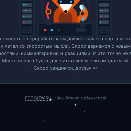
полностью перерабатываем движок нашего портала, ч
он летал со скоростью мысли. Скоро вернемся c новым
востями, комментариями и реакциями! И это точно не в
Много нового будет для читателей и рекламодателей.
Скоро увидимся, друзья 👀
FOTKAEW.RU
- Шоу-бизнес в объективе!