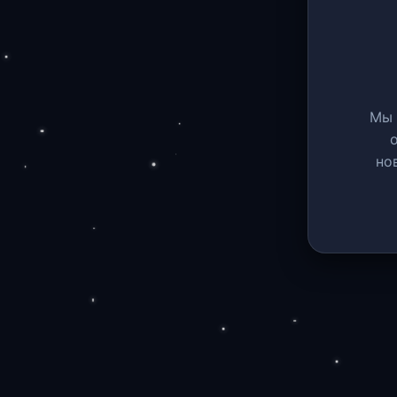
Мы 
но