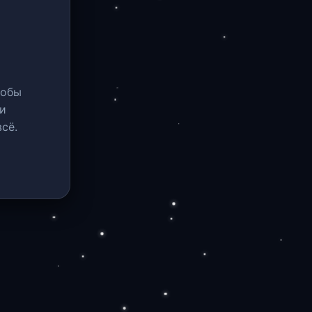
тобы
и
сё.