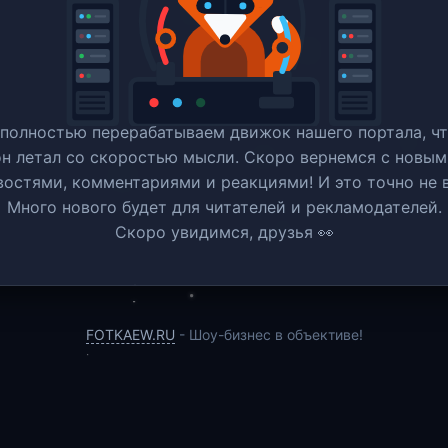
полностью перерабатываем движок нашего портала, ч
он летал со скоростью мысли. Скоро вернемся c новым
востями, комментариями и реакциями! И это точно не в
Много нового будет для читателей и рекламодателей.
Скоро увидимся, друзья 👀
FOTKAEW.RU
- Шоу-бизнес в объективе!