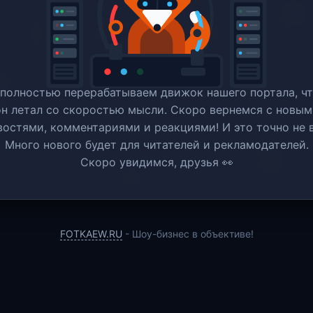
полностью перерабатываем движок нашего портала, ч
он летал со скоростью мысли. Скоро вернемся c новым
востями, комментариями и реакциями! И это точно не в
Много нового будет для читателей и рекламодателей.
Скоро увидимся, друзья 👀
FOTKAEW.RU
- Шоу-бизнес в объективе!