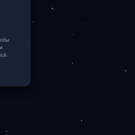
тобы
и
сё.