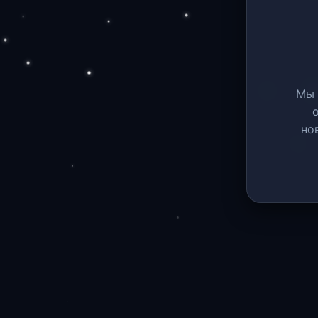
Мы 
но