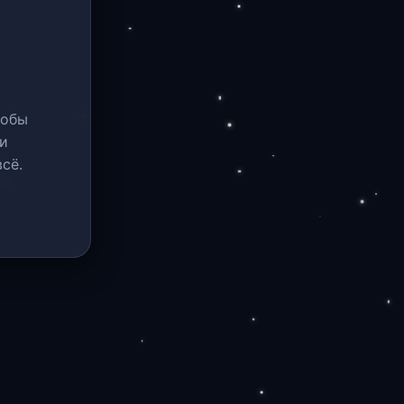
тобы
и
сё.