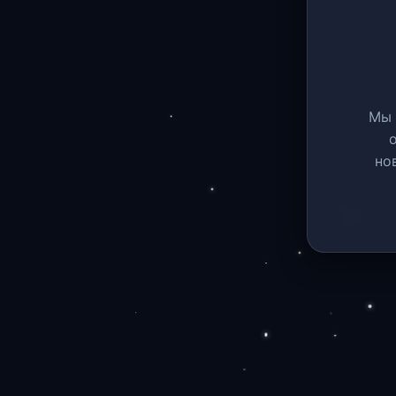
Мы 
но