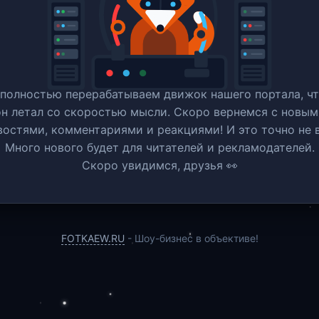
полностью перерабатываем движок нашего портала, ч
он летал со скоростью мысли. Скоро вернемся c новым
востями, комментариями и реакциями! И это точно не в
Много нового будет для читателей и рекламодателей.
Скоро увидимся, друзья 👀
FOTKAEW.RU
- Шоу-бизнес в объективе!