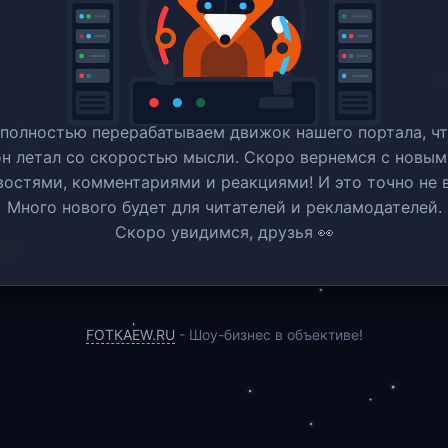
полностью перерабатываем движок нашего портала, ч
он летал со скоростью мысли. Скоро вернемся c новым
востями, комментариями и реакциями! И это точно не в
Много нового будет для читателей и рекламодателей.
Скоро увидимся, друзья 👀
FOTKAEW.RU
- Шоу-бизнес в объективе!