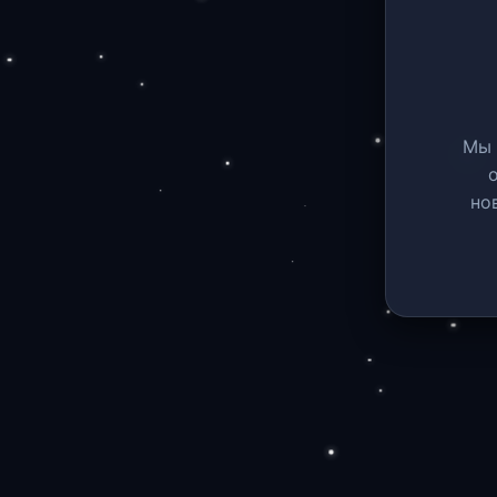
Мы 
но