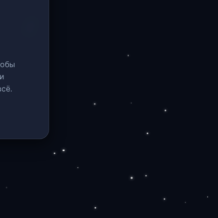
тобы
и
сё.