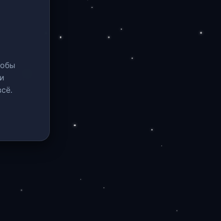
тобы
и
сё.