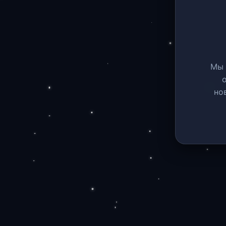
Мы 
но