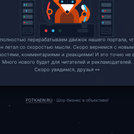
полностью перерабатываем движок нашего портала, ч
он летал со скоростью мысли. Скоро вернемся c новым
востями, комментариями и реакциями! И это точно не в
Много нового будет для читателей и рекламодателей.
Скоро увидимся, друзья 👀
FOTKAEW.RU
- Шоу-бизнес в объективе!