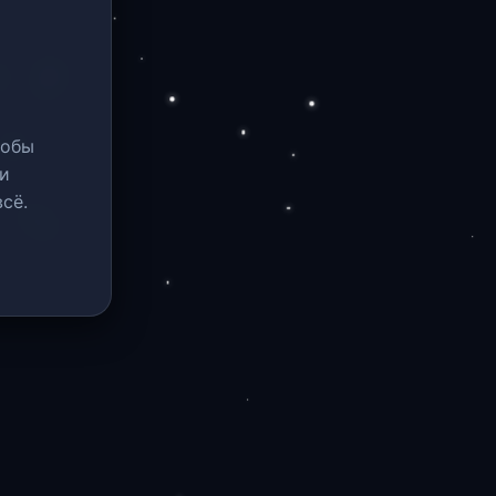
тобы
и
сё.