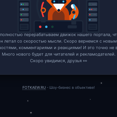
полностью перерабатываем движок нашего портала, ч
он летал со скоростью мысли. Скоро вернемся c новым
востями, комментариями и реакциями! И это точно не в
Много нового будет для читателей и рекламодателей.
Скоро увидимся, друзья 👀
FOTKAEW.RU
- Шоу-бизнес в объективе!