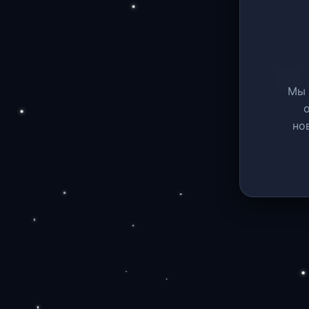
Мы 
но