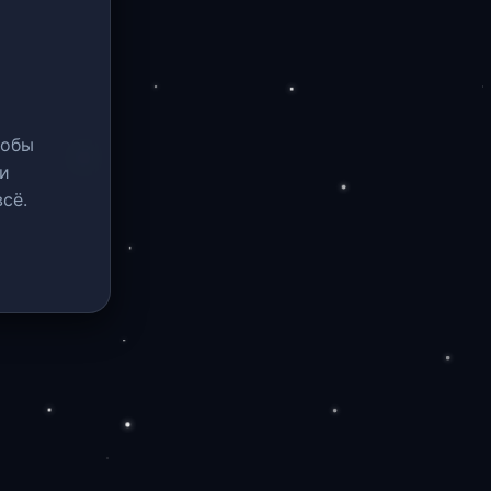
тобы
и
сё.