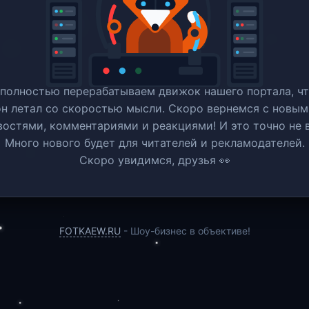
полностью перерабатываем движок нашего портала, ч
он летал со скоростью мысли. Скоро вернемся c новым
востями, комментариями и реакциями! И это точно не в
Много нового будет для читателей и рекламодателей.
Скоро увидимся, друзья 👀
FOTKAEW.RU
- Шоу-бизнес в объективе!