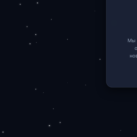
Мы 
но