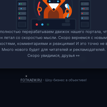
полностью перерабатываем движок нашего портала, ч
он летал со скоростью мысли. Скоро вернемся c новым
востями, комментариями и реакциями! И это точно не в
Много нового будет для читателей и рекламодателей.
Скоро увидимся, друзья 👀
FOTKAEW.RU
- Шоу-бизнес в объективе!