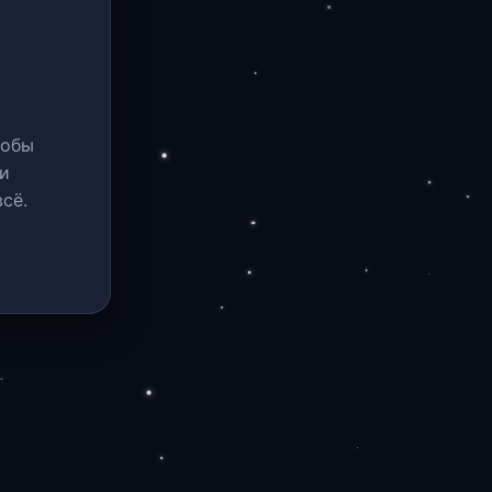
тобы
и
сё.