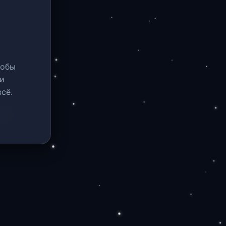
тобы
и
сё.