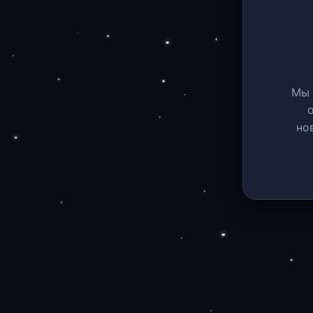
Мы 
но