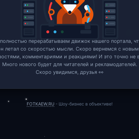
полностью перерабатываем движок нашего портала, ч
он летал со скоростью мысли. Скоро вернемся c новым
востями, комментариями и реакциями! И это точно не в
Много нового будет для читателей и рекламодателей.
Скоро увидимся, друзья 👀
FOTKAEW.RU
- Шоу-бизнес в объективе!