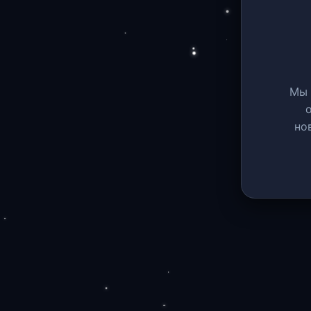
Мы 
но