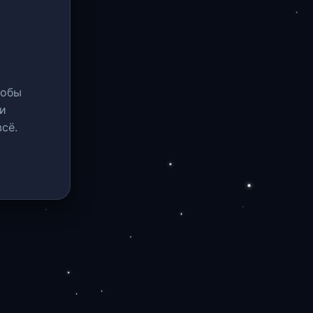
тобы
и
сё.