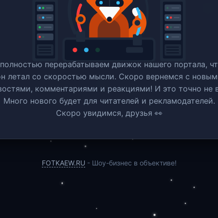
полностью перерабатываем движок нашего портала, ч
он летал со скоростью мысли. Скоро вернемся c новым
востями, комментариями и реакциями! И это точно не в
Много нового будет для читателей и рекламодателей.
Скоро увидимся, друзья 👀
FOTKAEW.RU
- Шоу-бизнес в объективе!