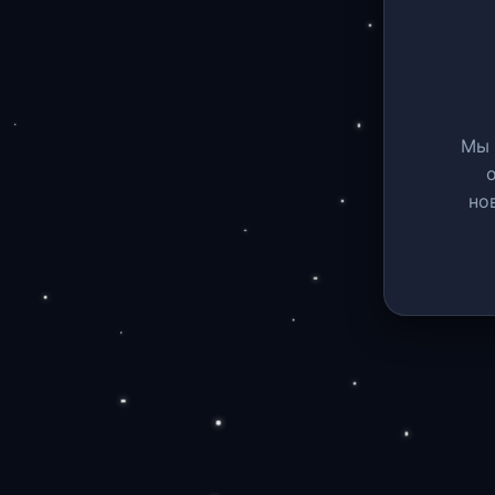
Мы 
но