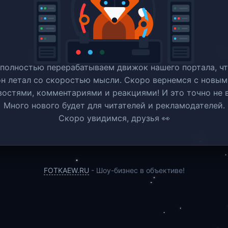
полностью перерабатываем движок нашего портала, ч
он летал со скоростью мысли. Скоро вернемся c новым
востями, комментариями и реакциями! И это точно не в
Много нового будет для читателей и рекламодателей.
Скоро увидимся, друзья 👀
FOTKAEW.RU
- Шоу-бизнес в объективе!