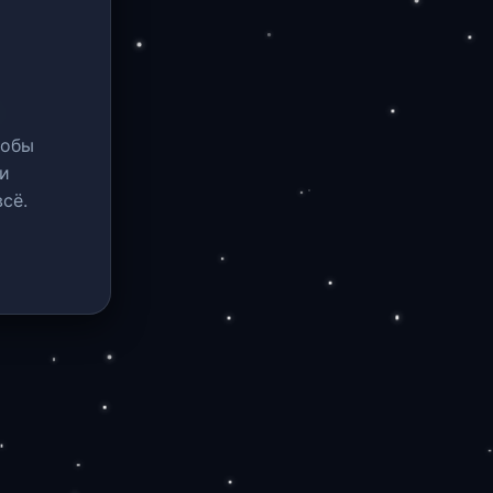
тобы
и
сё.