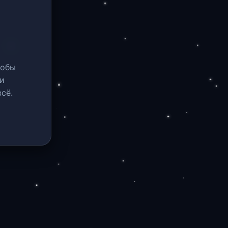
тобы
и
сё.