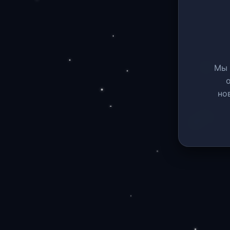
Мы 
но