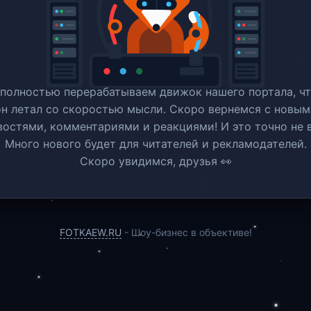
полностью перерабатываем движок нашего портала, ч
он летал со скоростью мысли. Скоро вернемся c новым
востями, комментариями и реакциями! И это точно не в
Много нового будет для читателей и рекламодателей.
Скоро увидимся, друзья 👀
FOTKAEW.RU
- Шоу-бизнес в объективе!