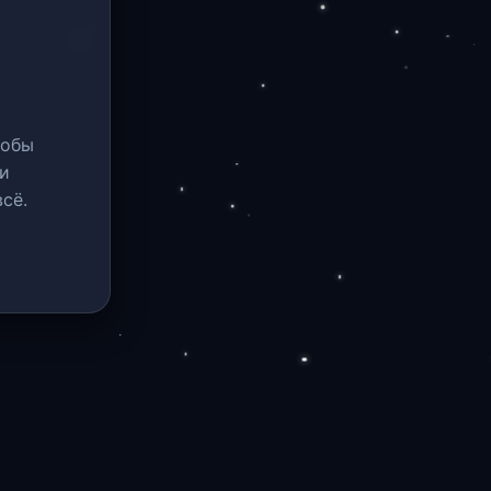
тобы
и
сё.