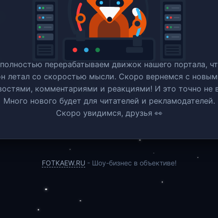
полностью перерабатываем движок нашего портала, ч
он летал со скоростью мысли. Скоро вернемся c новым
востями, комментариями и реакциями! И это точно не в
Много нового будет для читателей и рекламодателей.
Скоро увидимся, друзья 👀
FOTKAEW.RU
- Шоу-бизнес в объективе!