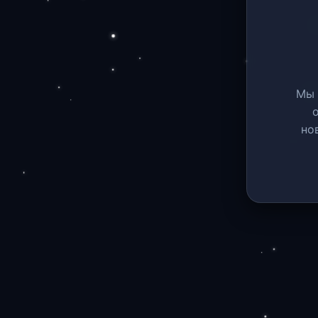
Мы 
но