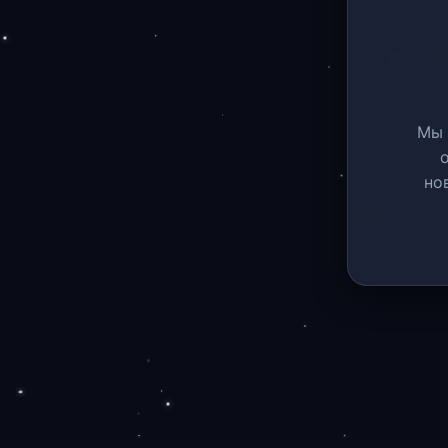
Мы 
но