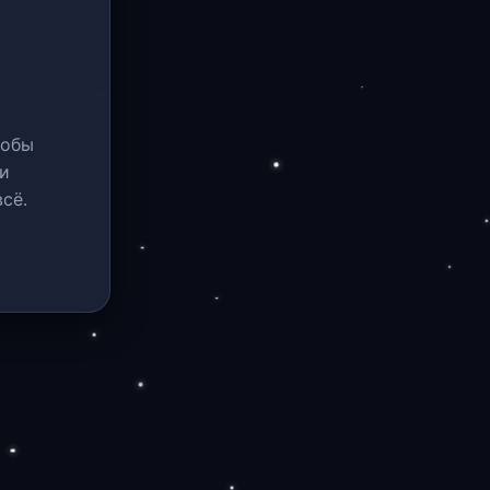
тобы
и
сё.