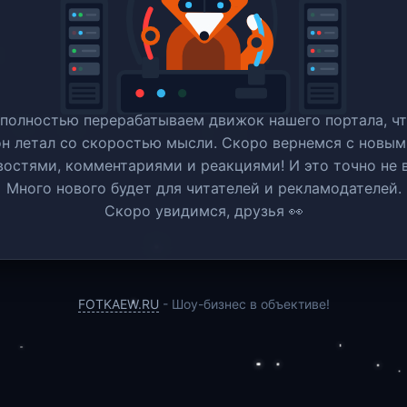
полностью перерабатываем движок нашего портала, ч
он летал со скоростью мысли. Скоро вернемся c новым
востями, комментариями и реакциями! И это точно не в
Много нового будет для читателей и рекламодателей.
Скоро увидимся, друзья 👀
FOTKAEW.RU
- Шоу-бизнес в объективе!