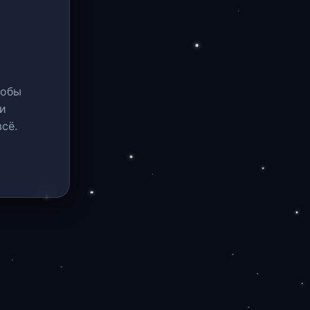
тобы
и
сё.