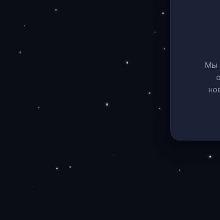
Мы 
но