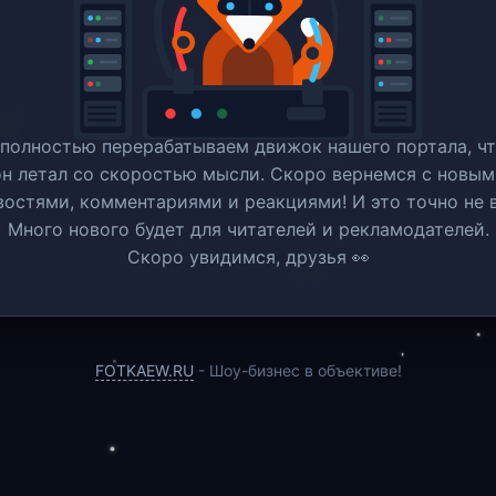
полностью перерабатываем движок нашего портала, ч
он летал со скоростью мысли. Скоро вернемся c новым
востями, комментариями и реакциями! И это точно не в
Много нового будет для читателей и рекламодателей.
Скоро увидимся, друзья 👀
FOTKAEW.RU
- Шоу-бизнес в объективе!