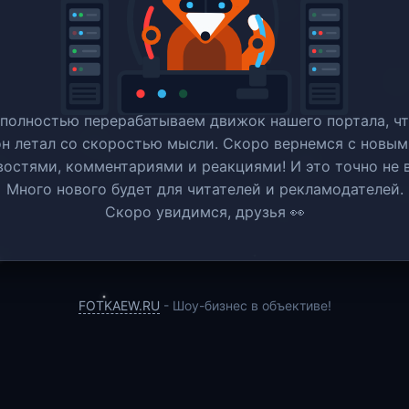
полностью перерабатываем движок нашего портала, ч
он летал со скоростью мысли. Скоро вернемся c новым
востями, комментариями и реакциями! И это точно не в
Много нового будет для читателей и рекламодателей.
Скоро увидимся, друзья 👀
FOTKAEW.RU
- Шоу-бизнес в объективе!