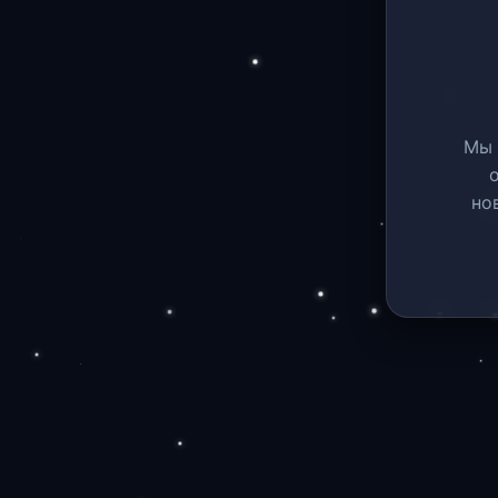
Мы 
но