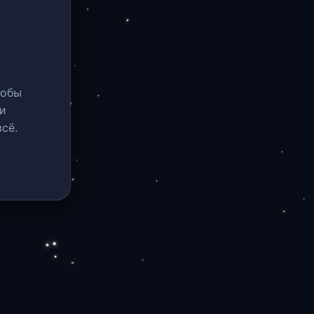
тобы
и
сё.