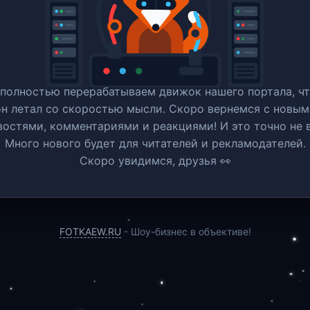
полностью перерабатываем движок нашего портала, ч
он летал со скоростью мысли. Скоро вернемся c новым
востями, комментариями и реакциями! И это точно не в
Много нового будет для читателей и рекламодателей.
Скоро увидимся, друзья 👀
FOTKAEW.RU
- Шоу-бизнес в объективе!