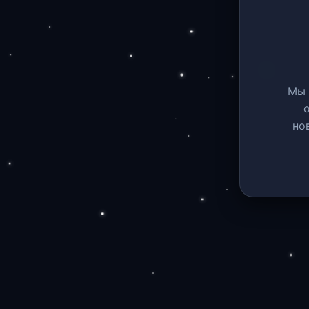
Мы 
но