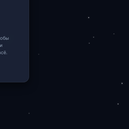
тобы
и
сё.