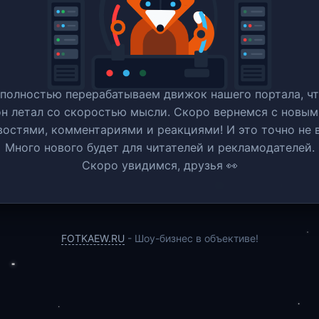
полностью перерабатываем движок нашего портала, ч
он летал со скоростью мысли. Скоро вернемся c новым
востями, комментариями и реакциями! И это точно не в
Много нового будет для читателей и рекламодателей.
Скоро увидимся, друзья 👀
FOTKAEW.RU
- Шоу-бизнес в объективе!