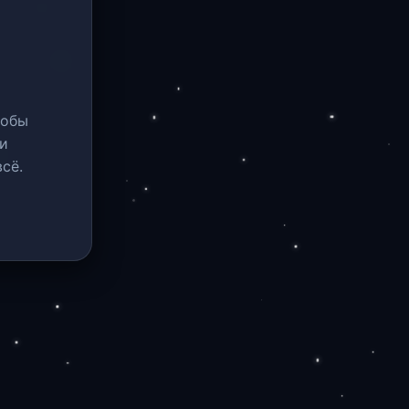
тобы
и
сё.