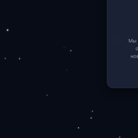
Мы 
но