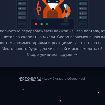
полностью перерабатываем движок нашего портала, ч
он летал со скоростью мысли. Скоро вернемся c новым
востями, комментариями и реакциями! И это точно не в
Много нового будет для читателей и рекламодателей.
Скоро увидимся, друзья 👀
FOTKAEW.RU
- Шоу-бизнес в объективе!