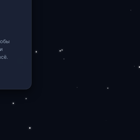
тобы
и
сё.