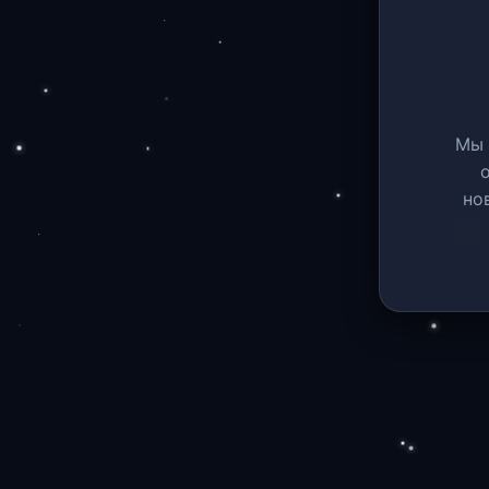
Мы 
но