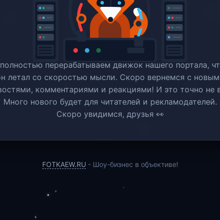
полностью перерабатываем движок нашего портала, ч
он летал со скоростью мысли. Скоро вернемся c новым
востями, комментариями и реакциями! И это точно не в
Много нового будет для читателей и рекламодателей.
Скоро увидимся, друзья 👀
FOTKAEW.RU
- Шоу-бизнес в объективе!