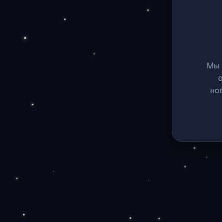
Мы 
но