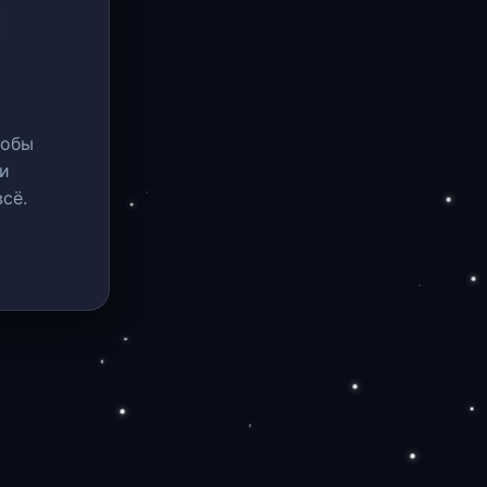
тобы
и
сё.