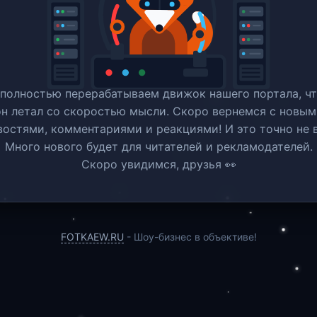
полностью перерабатываем движок нашего портала, ч
он летал со скоростью мысли. Скоро вернемся c новым
востями, комментариями и реакциями! И это точно не в
Много нового будет для читателей и рекламодателей.
Скоро увидимся, друзья 👀
FOTKAEW.RU
- Шоу-бизнес в объективе!