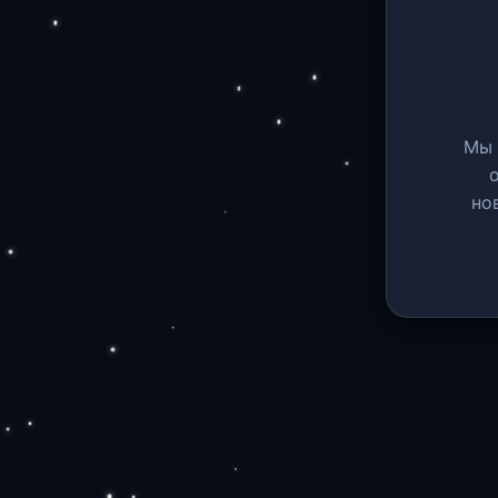
Мы 
но