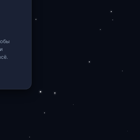
тобы
и
сё.