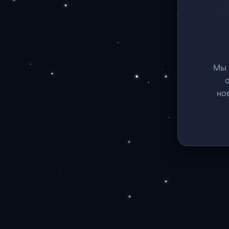
Мы 
но