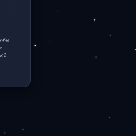
тобы
и
сё.