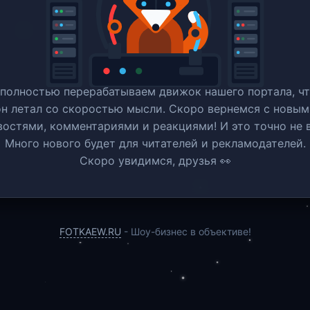
полностью перерабатываем движок нашего портала, ч
он летал со скоростью мысли. Скоро вернемся c новым
востями, комментариями и реакциями! И это точно не в
Много нового будет для читателей и рекламодателей.
Скоро увидимся, друзья 👀
FOTKAEW.RU
- Шоу-бизнес в объективе!