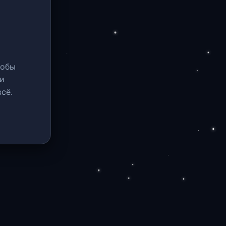
тобы
и
сё.