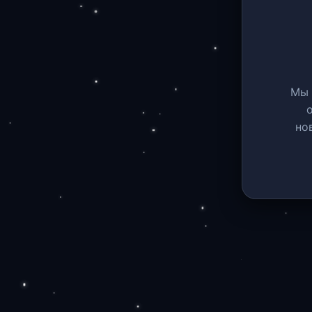
Мы 
но