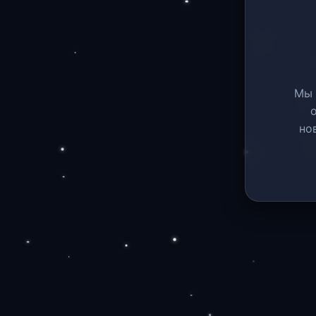
Мы 
но