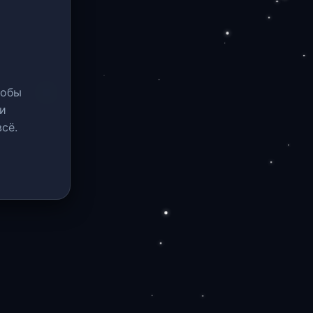
тобы
и
сё.