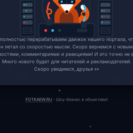
полностью перерабатываем движок нашего портала, ч
он летал со скоростью мысли. Скоро вернемся c новым
востями, комментариями и реакциями! И это точно не в
Много нового будет для читателей и рекламодателей.
Скоро увидимся, друзья 👀
FOTKAEW.RU
- Шоу-бизнес в объективе!