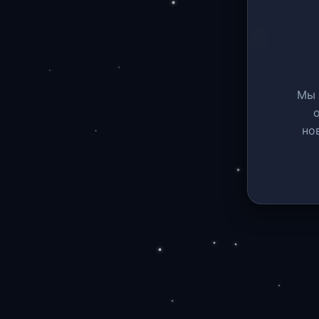
Мы 
но