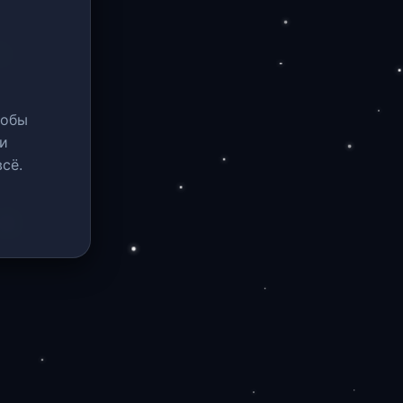
тобы
и
сё.