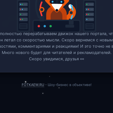
полностью перерабатываем движок нашего портала, ч
он летал со скоростью мысли. Скоро вернемся c новым
востями, комментариями и реакциями! И это точно не в
Много нового будет для читателей и рекламодателей.
Скоро увидимся, друзья 👀
FOTKAEW.RU
- Шоу-бизнес в объективе!