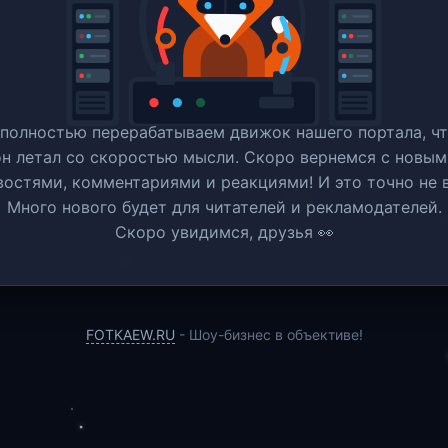
полностью перерабатываем движок нашего портала, ч
он летал со скоростью мысли. Скоро вернемся c новым
востями, комментариями и реакциями! И это точно не в
Много нового будет для читателей и рекламодателей.
Скоро увидимся, друзья 👀
FOTKAEW.RU
- Шоу-бизнес в объективе!