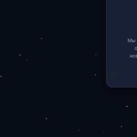
Мы 
но