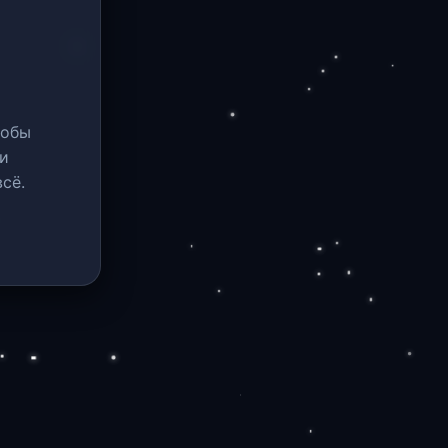
тобы
и
сё.