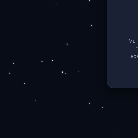
Мы 
но