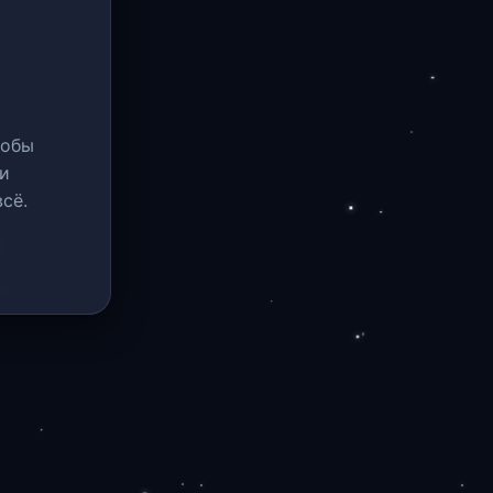
тобы
и
сё.