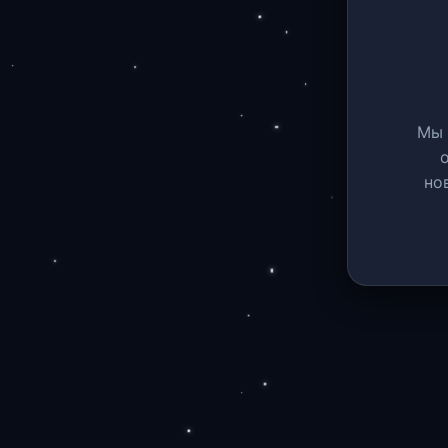
Мы 
но