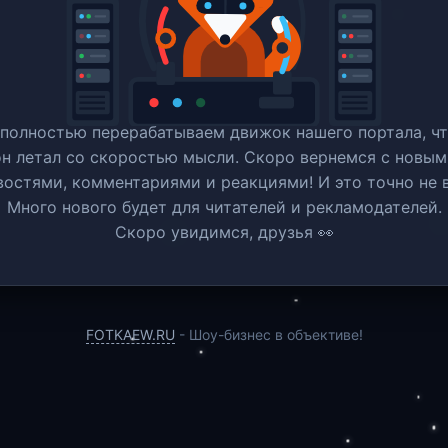
полностью перерабатываем движок нашего портала, ч
он летал со скоростью мысли. Скоро вернемся c новым
востями, комментариями и реакциями! И это точно не в
Много нового будет для читателей и рекламодателей.
Скоро увидимся, друзья 👀
FOTKAEW.RU
- Шоу-бизнес в объективе!