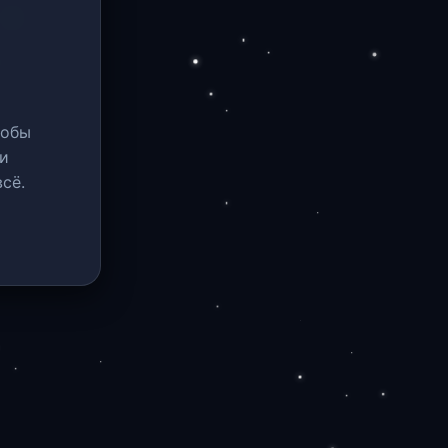
тобы
и
сё.