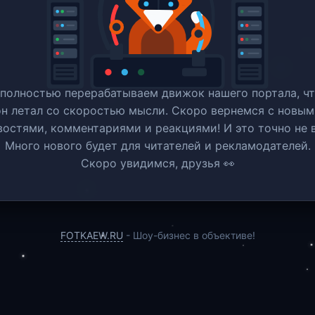
полностью перерабатываем движок нашего портала, ч
он летал со скоростью мысли. Скоро вернемся c новым
востями, комментариями и реакциями! И это точно не в
Много нового будет для читателей и рекламодателей.
Скоро увидимся, друзья 👀
FOTKAEW.RU
- Шоу-бизнес в объективе!