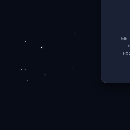
Мы 
но