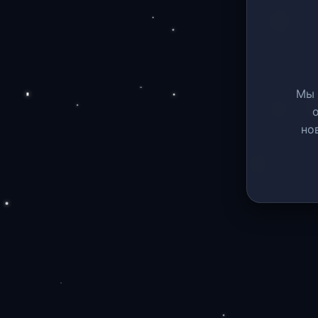
Мы 
но