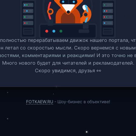
полностью перерабатываем движок нашего портала, ч
он летал со скоростью мысли. Скоро вернемся c новым
востями, комментариями и реакциями! И это точно не в
Много нового будет для читателей и рекламодателей.
Скоро увидимся, друзья 👀
FOTKAEW.RU
- Шоу-бизнес в объективе!