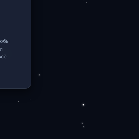
тобы
и
сё.