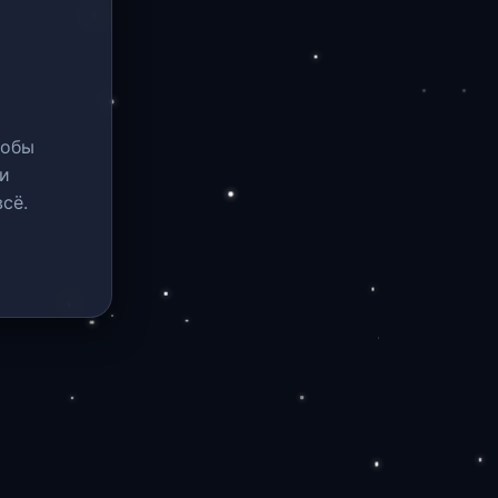
тобы
и
сё.