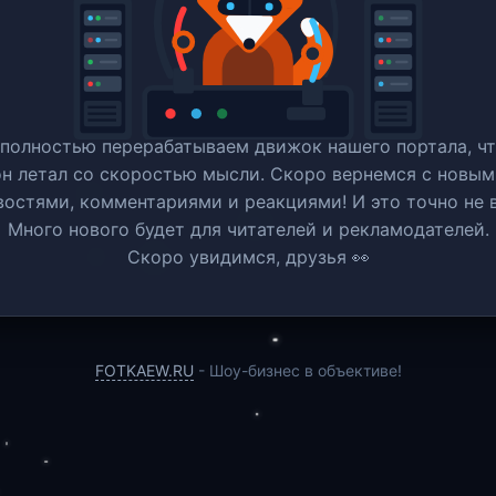
полностью перерабатываем движок нашего портала, ч
он летал со скоростью мысли. Скоро вернемся c новым
востями, комментариями и реакциями! И это точно не в
Много нового будет для читателей и рекламодателей.
Скоро увидимся, друзья 👀
FOTKAEW.RU
- Шоу-бизнес в объективе!