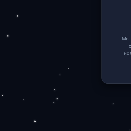
Мы 
но