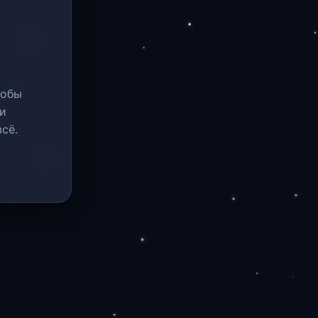
тобы
и
сё.