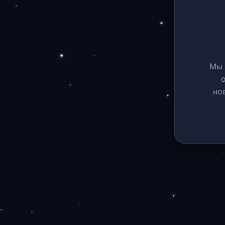
Мы 
но