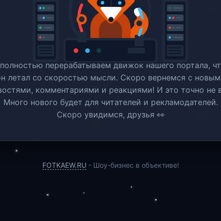
полностью перерабатываем движок нашего портала, ч
он летал со скоростью мысли. Скоро вернемся c новым
востями, комментариями и реакциями! И это точно не в
Много нового будет для читателей и рекламодателей.
Скоро увидимся, друзья 👀
FOTKAEW.RU
- Шоу-бизнес в объективе!