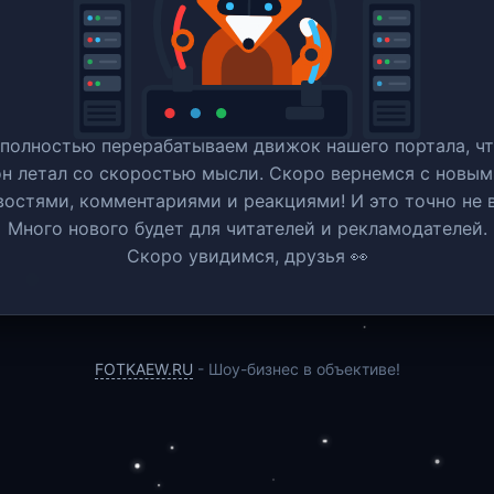
полностью перерабатываем движок нашего портала, ч
он летал со скоростью мысли. Скоро вернемся c новым
востями, комментариями и реакциями! И это точно не в
Много нового будет для читателей и рекламодателей.
Скоро увидимся, друзья 👀
FOTKAEW.RU
- Шоу-бизнес в объективе!