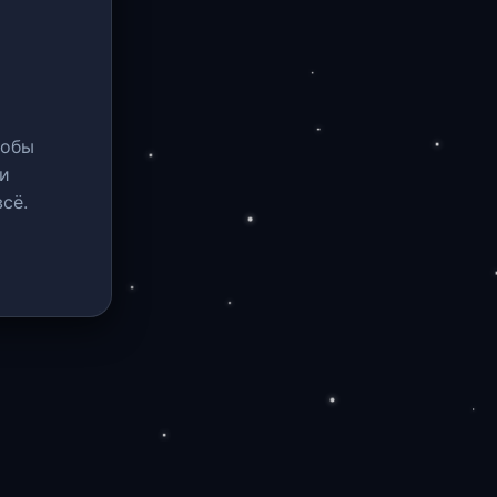
тобы
и
сё.