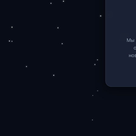
Мы 
но