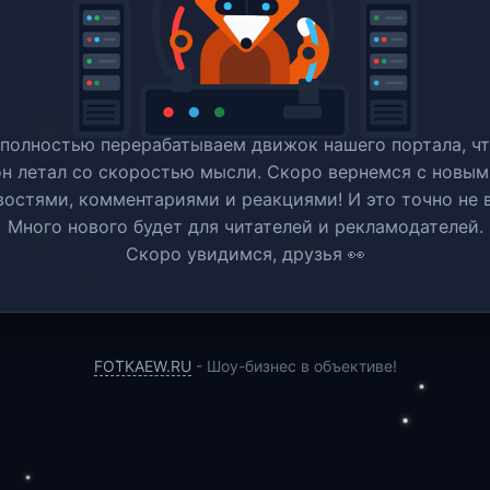
полностью перерабатываем движок нашего портала, ч
он летал со скоростью мысли. Скоро вернемся c новым
востями, комментариями и реакциями! И это точно не в
Много нового будет для читателей и рекламодателей.
Скоро увидимся, друзья 👀
FOTKAEW.RU
- Шоу-бизнес в объективе!