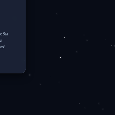
тобы
и
сё.