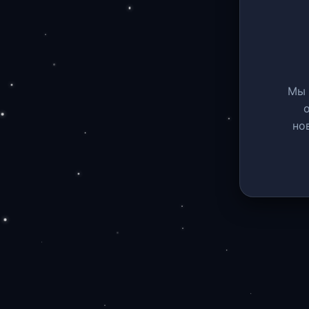
Мы 
но