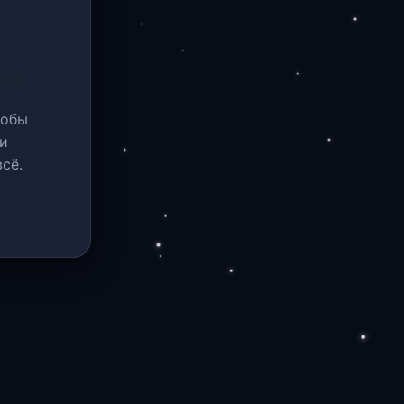
тобы
и
сё.