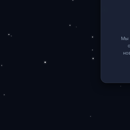
Мы 
но