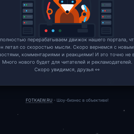
полностью перерабатываем движок нашего портала, ч
он летал со скоростью мысли. Скоро вернемся c новым
востями, комментариями и реакциями! И это точно не в
Много нового будет для читателей и рекламодателей.
Скоро увидимся, друзья 👀
FOTKAEW.RU
- Шоу-бизнес в объективе!