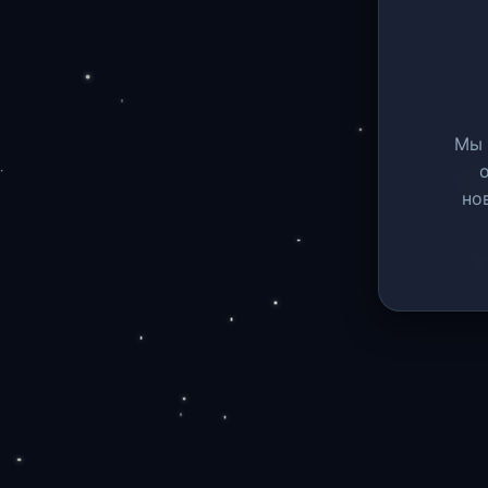
Мы 
но