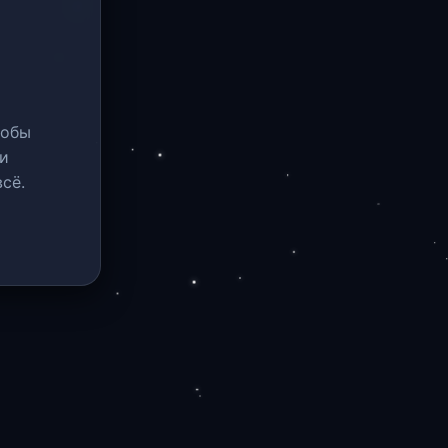
тобы
и
сё.