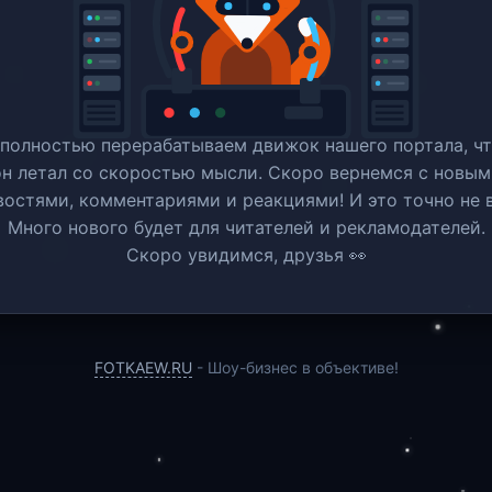
полностью перерабатываем движок нашего портала, ч
он летал со скоростью мысли. Скоро вернемся c новым
востями, комментариями и реакциями! И это точно не в
Много нового будет для читателей и рекламодателей.
Скоро увидимся, друзья 👀
FOTKAEW.RU
- Шоу-бизнес в объективе!