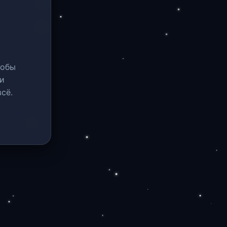
тобы
и
сё.