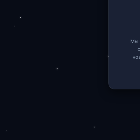
Мы 
но