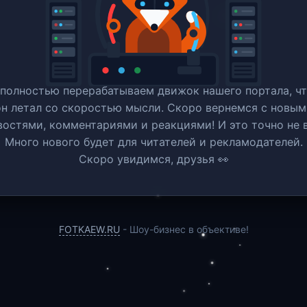
полностью перерабатываем движок нашего портала, ч
он летал со скоростью мысли. Скоро вернемся c новым
востями, комментариями и реакциями! И это точно не в
Много нового будет для читателей и рекламодателей.
Скоро увидимся, друзья 👀
FOTKAEW.RU
- Шоу-бизнес в объективе!