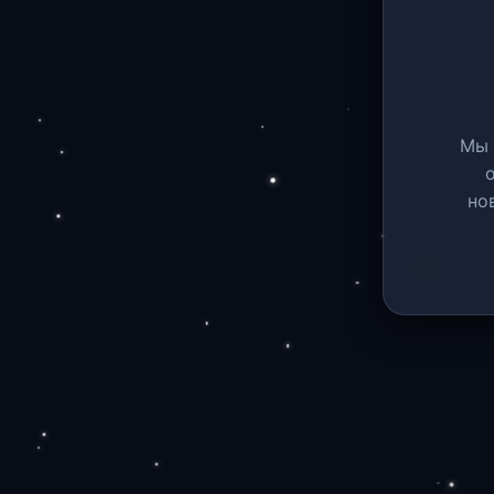
Мы 
но