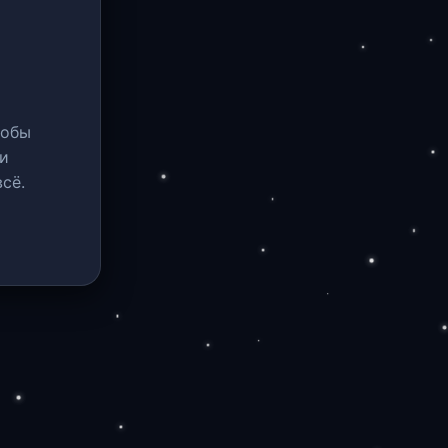
тобы
и
сё.