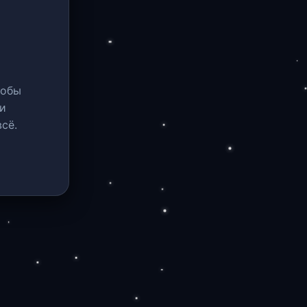
тобы
и
сё.