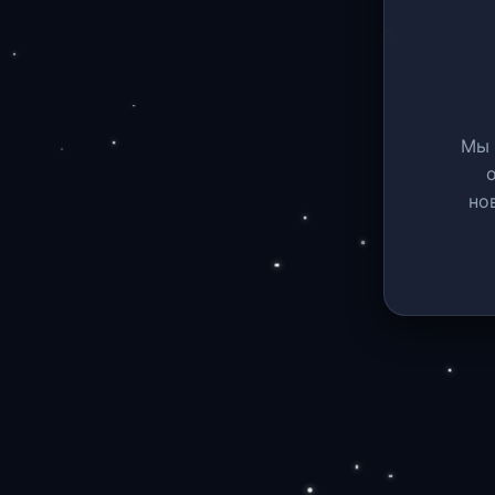
Мы 
но