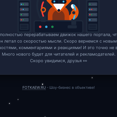
полностью перерабатываем движок нашего портала, ч
он летал со скоростью мысли. Скоро вернемся c новым
востями, комментариями и реакциями! И это точно не в
Много нового будет для читателей и рекламодателей.
Скоро увидимся, друзья 👀
FOTKAEW.RU
- Шоу-бизнес в объективе!