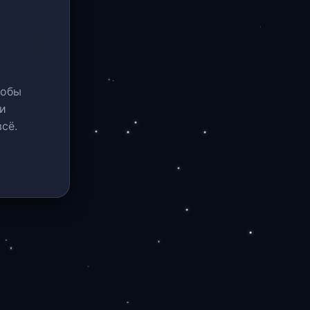
тобы
и
сё.