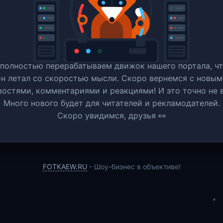
полностью перерабатываем движок нашего портала, ч
он летал со скоростью мысли. Скоро вернемся c новым
востями, комментариями и реакциями! И это точно не в
Много нового будет для читателей и рекламодателей.
Скоро увидимся, друзья 👀
FOTKAEW.RU
- Шоу-бизнес в объективе!