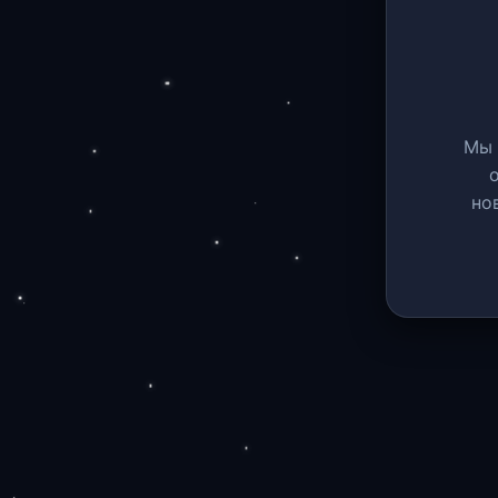
Мы 
но