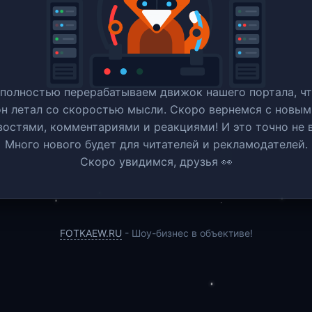
полностью перерабатываем движок нашего портала, ч
он летал со скоростью мысли. Скоро вернемся c новым
востями, комментариями и реакциями! И это точно не в
Много нового будет для читателей и рекламодателей.
Скоро увидимся, друзья 👀
FOTKAEW.RU
- Шоу-бизнес в объективе!