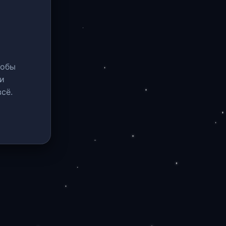
тобы
и
сё.