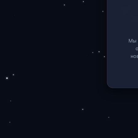
Мы 
но