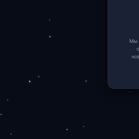
Мы 
но