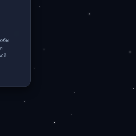
тобы
и
сё.