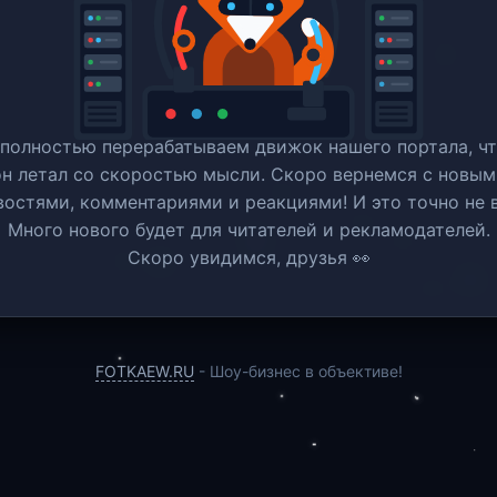
полностью перерабатываем движок нашего портала, ч
он летал со скоростью мысли. Скоро вернемся c новым
востями, комментариями и реакциями! И это точно не в
Много нового будет для читателей и рекламодателей.
Скоро увидимся, друзья 👀
FOTKAEW.RU
- Шоу-бизнес в объективе!