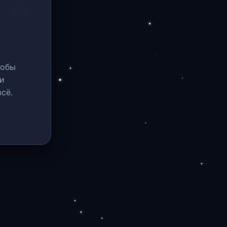
тобы
и
сё.