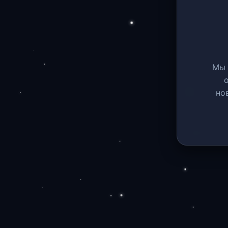
Мы 
но